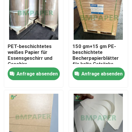
PET-beschichtetes
150 gm+15 gm PE-
weißes Papier für
beschichtete
Essensgeschirr und
Becherpapierblätter
Geschirr
für kalte Getränke
Anfrage absenden
Anfrage absenden
Startseite
Produkte
Über uns