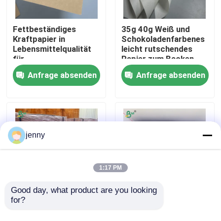
Fabrik Tour
Fettbeständiges
35g 40g Weiß und
Kraftpapier in
Schokoladenfarbenes
Lebensmittelqualität
leicht rutschendes
für
Papier zum Backen
Qualitätskontrolle
Lebensmittelbehälter,
von Kuchen 13 x 19
Anfrage absenden
Anfrage absenden
Lunchboxen
Zoll
Kontakt
Nachrichten
jenny
Alle Fälle
1:17 PM
Cad-Plotter-Papier
Good day, what product are you looking 
for?
170 gm 300 gm
190-350gm + PE-
Lebensmittelbrüntes
beschichtete Becher
Kohlenstofffreies NCR-Papier