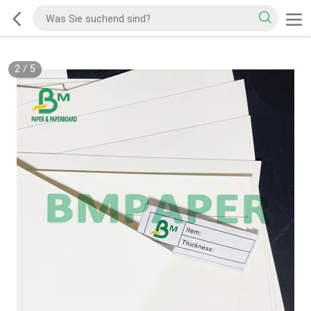
2
/
5