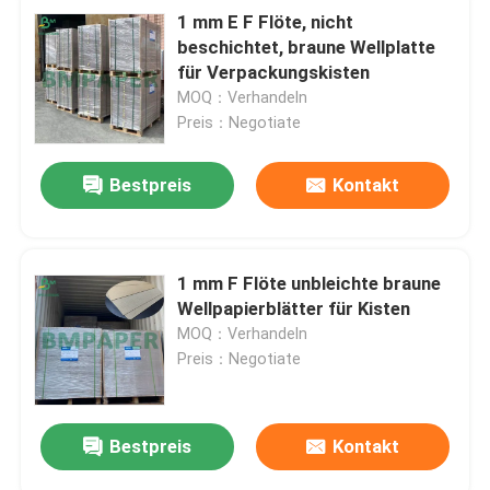
1 mm E F Flöte, nicht
beschichtet, braune Wellplatte
Wellpappen-Blätter
für Verpackungskisten
MOQ：Verhandeln
Klebendes Aufkleber-Papier
Preis：Negotiate
Bestpreis
Kontakt
MG-Kraftpapier
Bristol-Papierkarton
1 mm F Flöte unbleichte braune
Wellpapierblätter für Kisten
Zeitungspapier-Papier-Rolle
MOQ：Verhandeln
Preis：Negotiate
Bestpreis
Kontakt