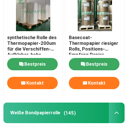
synthetische Rolle des
Basecoat-
Thermopapier-200um
Thermopapier riesiger
für die Verschiffen-
Rolls, Positions-
Aufkleber-hohe
Empfang Papier-
Temperatur beständig
48gsm - 70gsm
Bestpreis
Bestpreis
Kontakt
Kontakt
Weiße Bondpapierrolle
(145)