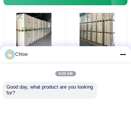
Matt White Holzfrei
Weißes Beermat-Brett,
Chloe
Unbeschichtet Paper-
Küstenmotorschiff-
Brett für Plakat-
Wasser saugfähige
Karten-Broschüren
Papier-0.7mm 1.2mm
8:00 AM
1.5mm
Bestpreis
Bestpreis
Good day, what product are you looking 
for?
Kontakt
Kontakt
Sehen Sie mehr an