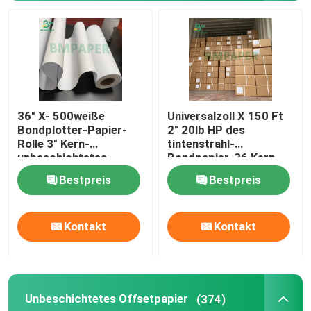
36" X- 500weiße
Universalzoll X 150 Ft
Bondplotter-Papier-
2" 20lb HP des
Rolle 3" Kern-
tintenstrahl-
unbeschichtetes
Bondpapier-36 Kern-
glattes
Querformat
Bestpreis
Bestpreis
Kontakt
Kontakt
Unbeschichtetes Offsetpapier
(374)