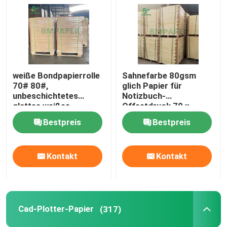
weiße Bondpapierrolle
Sahnefarbe 80gsm
70# 80#,
glich Papier für
unbeschichtetes
Notizbuch-
glattes weißes
Offsetdruck 70 x
Offsetdruck-Papier
100cm aus
Bestpreis
Bestpreis
Kontakt
Kontakt
Cad-Plotter-Papier
(317)