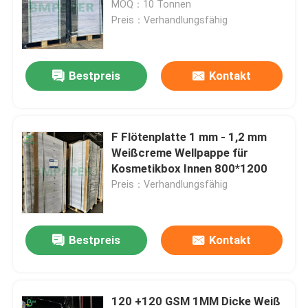
MOQ：10 Tonnen
Preis：Verhandlungsfähig
Weiße Bondpapierrolle
Bestpreis
Kontakt
Cad-Plotter-Papier
Unbeschichtetes Offsetpapier
F Flötenplatte 1 mm - 1,2 mm
Weißcreme Wellpappe für
Schalen-Vorrat-Karton
Kosmetikbox Innen 800*1200
Preis：Verhandlungsfähig
Unbeschichtetes Woodfree-Papier
Bestpreis
Kontakt
Nahrungsmittelkasten-Papier
Seiden-Glanz-Papier
120 +120 GSM 1MM Dicke Weiß