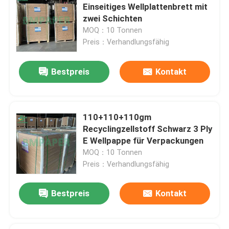
Einseitiges Wellplattenbrett mit
zwei Schichten
SBS-Karton
MOQ：10 Tonnen
Preis：Verhandlungsfähig
Überzogenes Duplexbrett
Bestpreis
Kontakt
Buchbindungs-Brett
110+110+110gm
C2S-Glanzpapier
Recyclingzellstoff Schwarz 3 Ply
E Wellpappe für Verpackungen
MOQ：10 Tonnen
Sackkraftpapier
Preis：Verhandlungsfähig
Kraftliner-Brett
Bestpreis
Kontakt
Nahrungsmittelpackpapier