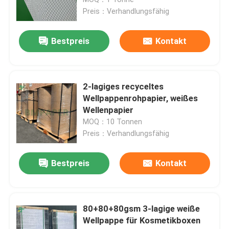
Displays, Stanzverpackungen
Preis：Verhandlungsfähig
Fabrik Tour
Bestpreis
Kontakt
Qualitätskontrolle
2-lagiges recyceltes
Kontakt
Wellpappenrohpapier, weißes
Wellenpapier
MOQ：10 Tonnen
Nachrichten
Preis：Verhandlungsfähig
Alle Fälle
Bestpreis
Kontakt
Kohlenstofffreies NCR-Papier
80+80+80gsm 3-lagige weiße
Wellpappe für Kosmetikboxen
Thermopapierrolle