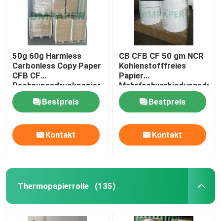
50g 60g Harmless
CB CFB CF 50 gm NCR
Carbonless Copy Paper
Kohlenstofffreies
CFB CF
Papier
Rechnungsdruckpapier
Mehrfachverbindungsdruc
in Blättern
Bestpreis
Bestpreis
Kontakt
Kontakt
Thermopapierrolle
(135)