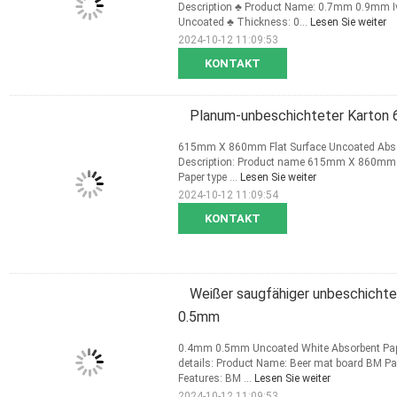
Description ♣ Product Name: 0.7mm 0.9mm Iv
Uncoated ♣ Thickness: 0...
Lesen Sie weiter
2024-10-12 11:09:53
KONTAKT
Planum-unbeschichteter Karton
615mm X 860mm Flat Surface Uncoated Absor
Description: Product name 615mm X 860mm Fl
Paper type ...
Lesen Sie weiter
2024-10-12 11:09:54
KONTAKT
Weißer saugfähiger unbeschichte
0.5mm
0.4mm 0.5mm Uncoated White Absorbent Pape
details: Product Name: Beer mat board BM Pa
Features: BM ...
Lesen Sie weiter
2024-10-12 11:09:53