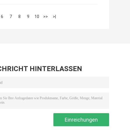
6
7
8
9
10
>>
>|
CHRICHT HINTERLASSEN