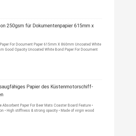
rton 250gsm für Dokumentenpapier 615mm x
 Paper For Document Paper 615mm X 860mm Uncoated White
sm Good Opacity Uncoated White Bond Paper For Document
saugfähiges Papier des Küstenmotorschiff-
en
Absorbent Paper For Beer Mats Coaster Board Feature •
ion • High stiffness & strong opacity • Made of virgin wood