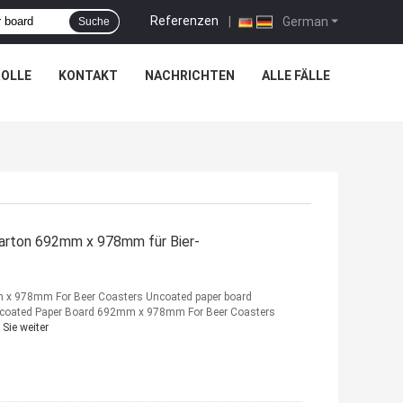
Referenzen
|
German
Suche
OLLE
KONTAKT
NACHRICHTEN
ALLE FÄLLE
arton 692mm x 978mm für Bier-
x 978mm For Beer Coasters Uncoated paper board
coated Paper Board 692mm x 978mm For Beer Coasters
 Sie weiter