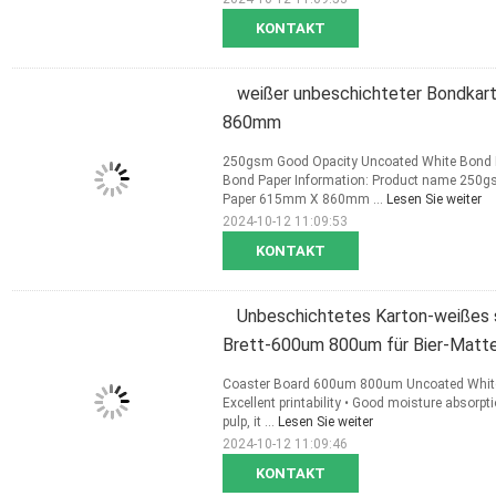
KONTAKT
weißer unbeschichteter Bondka
860mm
250gsm Good Opacity Uncoated White Bond
Bond Paper Information: Product name 250g
Paper 615mm X 860mm ...
Lesen Sie weiter
2024-10-12 11:09:53
KONTAKT
Unbeschichtetes Karton-weißes 
Brett-600um 800um für Bier-Matt
Coaster Board 600um 800um Uncoated White 
Excellent printability • Good moisture absorpt
pulp, it ...
Lesen Sie weiter
2024-10-12 11:09:46
KONTAKT