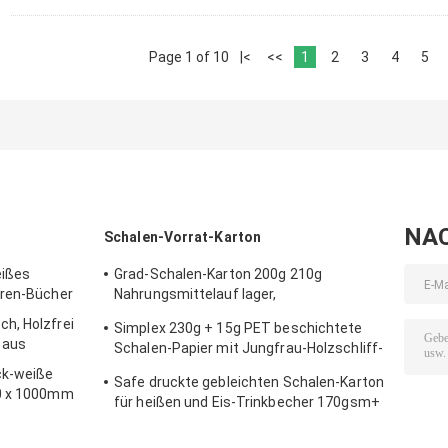
Page 1 of 10
|<
<<
1
2
3
4
5
NA
Schalen-Vorrat-Karton
eißes
Grad-Schalen-Karton 200g 210g
üren-Bücher
Nahrungsmittelauf lager,
unbeschichtetes Rohpapier wasserdicht
h, Holzfrei
Simplex 230g + 15g PET beschichtete
 aus
Schalen-Papier mit Jungfrau-Holzschliff-
Material
ck-weiße
Safe druckte gebleichten Schalen-Karton
00 x 1000mm
für heißen und Eis-Trinkbecher 170gsm+
18gsm