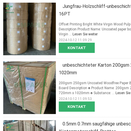
Jungfrau-Holzschliff-unbeschich
16PT
Offset Printing Bright White Virgin Wood P
Description Product Name: Uncoated paper boa
Virgin ...
Lesen Sie weiter
2024-10-12 11:09:29
KONTAKT
unbeschichteter Karton 200gsm 
1020mm
200gsm 250gsm Uncoated Woodfree Paper B
Board Description ♣ Product Name: 200gsm 
720mm x 1020mm ♣ Substance: ...
Lesen Sie
2024-10-12 11:09:53
KONTAKT
0.5mm 0.7mm saugfähige unbeschi