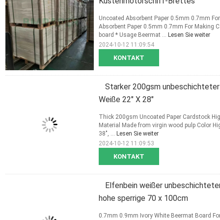
Küstenmotorschiff-Brettes
Uncoated Absorbent Paper 0.5mm 0.7mm For 
Absorbent Paper 0.5mm 0.7mm For Making C
board * Usage Beermat ...
Lesen Sie weiter
2024-10-12 11:09:54
KONTAKT
Starker 200gsm unbeschichteter 
Weiße 22" X 28"
Thick 200gsm Uncoated Paper Cardstock Hig
Material Made from virgin wood pulp Color Hig
38", ...
Lesen Sie weiter
2024-10-12 11:09:53
KONTAKT
Elfenbein weißer unbeschichtet
hohe sperrige 70 x 100cm
0.7mm 0.9mm Ivory White Beermat Board For