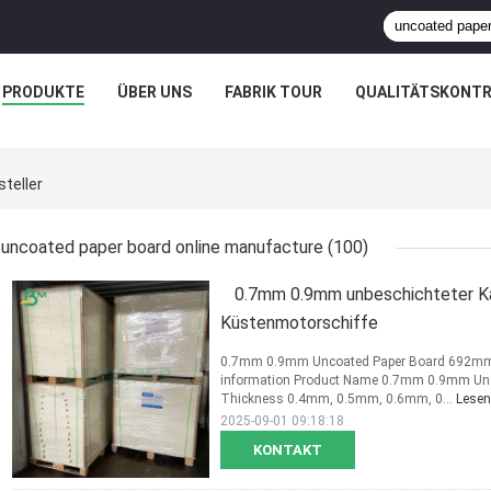
PRODUKTE
ÜBER UNS
FABRIK TOUR
QUALITÄTSKONTR
teller
uncoated paper board online manufacture
(100)
0.7mm 0.9mm unbeschichteter K
Küstenmotorschiffe
0.7mm 0.9mm Uncoated Paper Board 692mm 
information Product Name 0.7mm 0.9mm Un
Thickness 0.4mm, 0.5mm, 0.6mm, 0...
Lesen
2025-09-01 09:18:18
KONTAKT