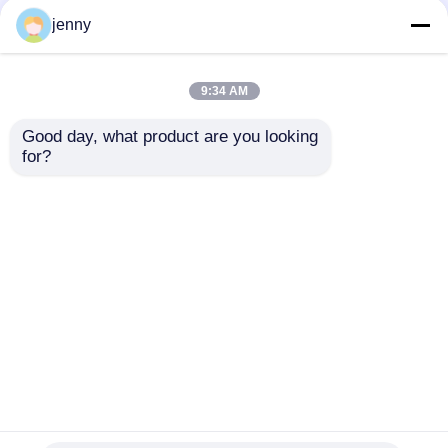
Matt White Holzfrei
Weißes Beermat-Brett,
jenny
Unbeschichtet Paper-
Küstenmotorschiff-
Brett für Plakat-
Wasser saugfähige
Karten-Broschüren
Papier-0.7mm 1.2mm
9:34 AM
1.5mm
Bestpreis
Bestpreis
Good day, what product are you looking 
for?
Kontakt
Kontakt
Sehen Sie mehr an
Startseite
Über uns
Kontakt
Desktop Site
Sitemap
Privacy Policy
Qualität
Kohlenstofffreies NCR-Papier
China