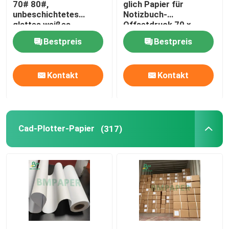
70# 80#,
glich Papier für
unbeschichtetes
Notizbuch-
SBS-Karton
glattes weißes
Offsetdruck 70 x
Offsetdruck-Papier
100cm aus
Bestpreis
Bestpreis
Überzogenes Duplexbrett
Kontakt
Kontakt
Buchbindungs-Brett
C2S-Glanzpapier
Cad-Plotter-Papier
(317)
Sackkraftpapier
Kraftliner-Brett
Nahrungsmittelpackpapier