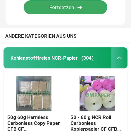
ANDERE KATEGORIEN AUS UNS
Kohlenstofffreies NCR-Papier
(304)
Startseite
Produkte
50g 60g Harmless
50 - 60 g NCR Roll
Carbonless Copy Paper
Carbonless
CFB CF
Kopierpapier CF CFB
Über uns