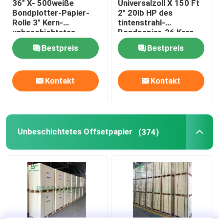
36" X- 500weiße
Universalzoll X 150 Ft
Bondplotter-Papier-
2" 20lb HP des
Wellpappen-Blätter
Rolle 3" Kern-
tintenstrahl-
unbeschichtetes
Bondpapier-36 Kern-
glattes
Querformat
Bestpreis
Bestpreis
Klebendes Aufkleber-Papier
Kontakt
Kontakt
MG-Kraftpapier
Bristol-Papierkarton
Unbeschichtetes Offsetpapier
(374)
Zeitungspapier-Papier-Rolle