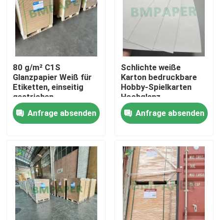
80 g/m² C1S
Schlichte weiße
Glanzpapier Weiß für
Karton bedruckbare
Etiketten, einseitig
Hobby-Spielkarten
gestrichen
Hochglanz
Anfrage absenden
Anfrage absenden
Startseite
Produkte
Über uns