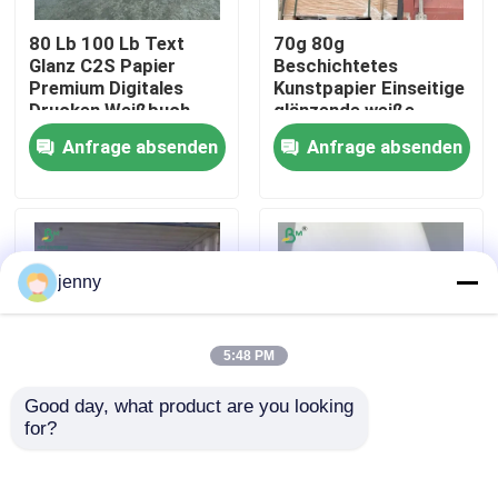
80 Lb 100 Lb Text
70g 80g
Fabrik Tour
Glanz C2S Papier
Beschichtetes
Premium Digitales
Kunstpapier Einseitige
Drucken Weißbuch
glänzende weiße
Aufkleber
Qualitätskontrolle
Anfrage absenden
Anfrage absenden
Gesichtspapier 70cm
X 100cm
Kontakt
Nachrichten
jenny
Alle Fälle
5:48 PM
Good day, what product are you looking 
Cad-Plotter-Papier
for?
1 mm 2 mm Weiß
Einseitig
Farbe Starres SBS
beschichtetes Papier
Board für
mit weißer glatter
Kohlenstofffreies NCR-Papier