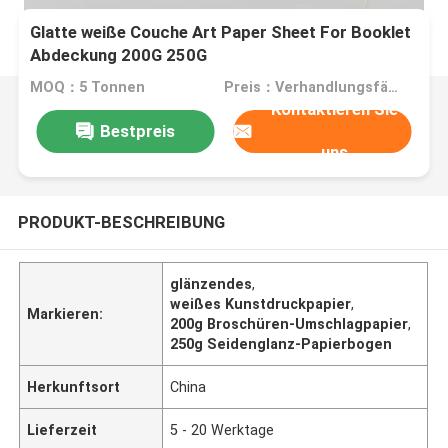
Glatte weiße Couche Art Paper Sheet For Booklet
Abdeckung 200G 250G
MOQ：5 Tonnen
Preis：Verhandlungsfähig
Kontaktieren Sie
Bestpreis
uns
PRODUKT-BESCHREIBUNG
glänzendes
,
weißes Kunstdruckpapier
,
Markieren:
200g Broschüren-Umschlagpapier
,
250g Seidenglanz-Papierbogen
Herkunftsort
China
Lieferzeit
5 - 20 Werktage