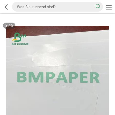
2
/
5