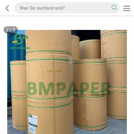
2
/
5