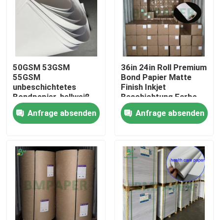
50GSM 53GSM
36in 24in Roll Premium
55GSM
Bond Papier Matte
unbeschichtetes
Finish Inkjet
Bondpapier, hellweiß
Beschichtung Farbe
zum Drucken von
30m 45m Länge
Anfrage absenden
Anfrage absenden
Notebooks
Startseite
Produkte
Über uns