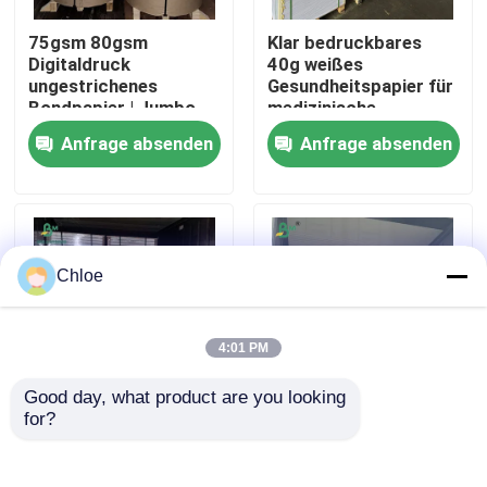
75gsm 80gsm
Klar bedruckbares
Fabrik Tour
Digitaldruck
40g weißes
ungestrichenes
Gesundheitspapier für
Bondpapier | Jumbo-
medizinische
Rollen 61cm - 150cm
Anweisungen 65 x
Qualitätskontrolle
Anfrage absenden
Anfrage absenden
Breite
86cm
Kontakt
Nachrichten
Chloe
Alle Fälle
4:01 PM
Good day, what product are you looking 
Cad-Plotter-Papier
for?
70GSM 80GSM
80gsm 100gsm
Jungholzzzellstoff
Uncoated Ivory Paper
Beide Seiten
For Printing
Kohlenstofffreies NCR-Papier