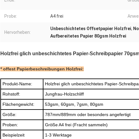
Ende:
Größe
Probe:
A4 frei
Anwe
Unbeschichtetes Offsetpapier Holzfrei
,
No
Hervorheben:
Aufbereitetes Papier 80gsm Holzfrei
Holzfrei glich unbeschichtetes Papier-Schreibpapier 70gs
* offest Papierbeschreibungen Holzfrei:
Produkt-Name:
Holzfrei glich unbeschichtetes Papier-Schreib
Rohstoff:
Jungfrau-Holzschliff
Flächengewicht:
53gsm, 60gsm, 7gsm, 80gsm
Größe:
787mm/889mm oder besonders angefertigt
Proben:
Größe A4 frei (Fracht sammeln)
Beispielzeit
1-3 Werktage