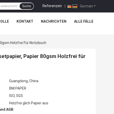
Referenzen
|
German
Suche
OLLE
KONTAKT
NACHRICHTEN
ALLE FÄLLE
80gsm Holzfrei Für Notizbuch
etpapier, Papier 80gsm Holzfrei für
Guangdong, China
BM PAPER
ISO, SGS
Holzfrei glich Papier aus
and AGB: