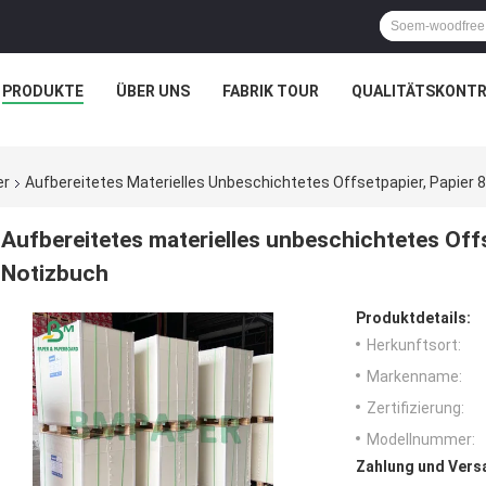
PRODUKTE
ÜBER UNS
FABRIK TOUR
QUALITÄTSKONTR
er
Aufbereitetes Materielles Unbeschichtetes Offsetpapier, Papier 
Aufbereitetes materielles unbeschichtetes Offs
Notizbuch
Produktdetails:
Herkunftsort:
Markenname:
Zertifizierung:
Modellnummer:
Zahlung und Vers