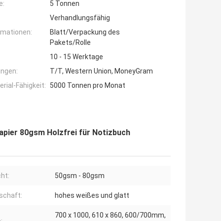
e:
5 Tonnen
Verhandlungsfähig
rmationen:
Blatt/Verpackung des
Pakets/Rolle
10 - 15 Werktage
ngen:
T/T, Western Union, MoneyGram
ial-Fähigkeit:
5000 Tonnen pro Monat
apier 80gsm Holzfrei für Notizbuch
ht:
50gsm - 80gsm
schaft:
hohes weißes und glatt
700 x 1000, 610 x 860, 600/700mm,