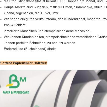
die Produktionskapazität ist herauf 10000 Tonnen pro Monat, und Lie
Haupt- Märkte sind Südasien, mittlerer Osten, Südamerika, Afrika, O
Ghana, Argentinien, die Türkei, usw.
Wir haben ein gutes Verkaufsteam, das Kundendienst, moderne Prod
zwei 4 Schicht
lamellierte Maschinen und stempelschneidene Maschine.
Wir können Kunden helfen, stempelschneidene verschiedene Größen 
können perfekte Schneiden, zu benutzt werden
Endprodukte (Bucheinband) direkt.
* offest Papierbilder Holzfrei: