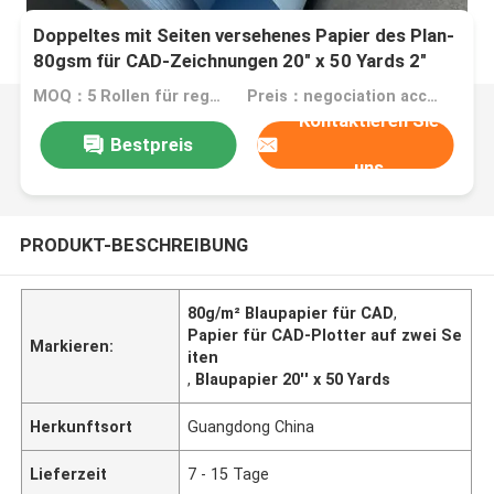
Doppeltes mit Seiten versehenes Papier des Plan-
80gsm für CAD-Zeichnungen 20" x 50 Yards 2"
Kern
MOQ：5 Rollen für regualr Größe, 200 Rollen für Sondergröße
Preis：negociation according to size, quantity and gsm
Kontaktieren Sie
Bestpreis
uns
PRODUKT-BESCHREIBUNG
80g/m² Blaupapier für CAD
,
Papier für CAD-Plotter auf zwei Se
Markieren:
iten
,
Blaupapier 20'' x 50 Yards
Herkunftsort
Guangdong China
Lieferzeit
7 - 15 Tage