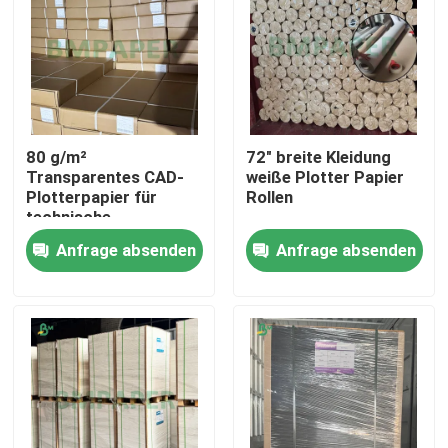
80 g/m²
72" breite Kleidung
Transparentes CAD-
weiße Plotter Papier
Plotterpapier für
Rollen
technische
Zeichnungen
Anfrage absenden
Anfrage absenden
Startseite
Produkte
Über uns