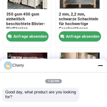
Fabrik Tour
350 gsm 400 gsm
2 mm, 2,2 mm,
einheitlich
schwarze Schachteln
beschichtete Blister-
für hochwertige
Weißkarton-
Geschenkboxen
Qualitätskontrolle
Linerkarte
Anfrage absenden
Anfrage absenden
Kontakt
Nachrichten
Cherry
Alle Fälle
7:28 PM
Cad-Plotter-Papier
Good day, what product are you looking 
for?
20lb 2 Zoll 3 Zoll Kern-
FDA 60-90g Braune
Größe CAD-
Kraftpapierrollen für
Kohlenstofffreies NCR-Papier