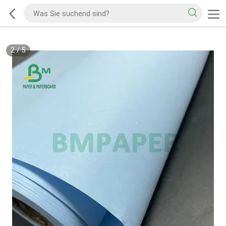
2
/
5