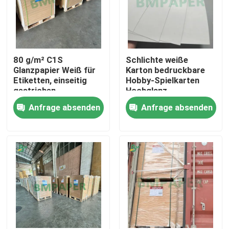
80 g/m² C1S
Schlichte weiße
Glanzpapier Weiß für
Karton bedruckbare
Etiketten, einseitig
Hobby-Spielkarten
gestrichen
Hochglanz
Anfrage absenden
Anfrage absenden
Startseite
Produkte
Über uns