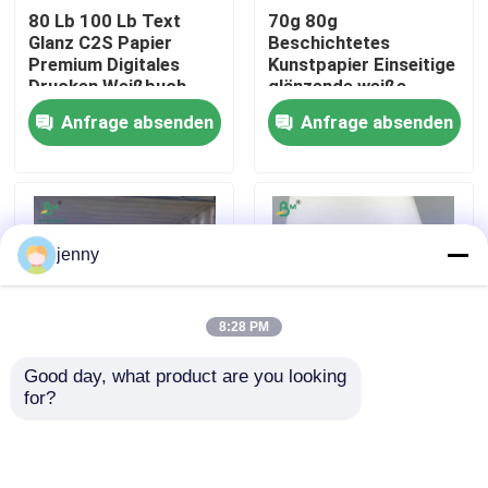
80 Lb 100 Lb Text
70g 80g
Glanz C2S Papier
Beschichtetes
Fabrik Tour
Premium Digitales
Kunstpapier Einseitige
Drucken Weißbuch
glänzende weiße
Aufkleber
Anfrage absenden
Anfrage absenden
Gesichtspapier 70cm
Qualitätskontrolle
X 100cm
Kontakt
jenny
Nachrichten
8:28 PM
Alle Fälle
Good day, what product are you looking 
for?
1 mm 2 mm Weiß
Einseitig
Cad-Plotter-Papier
Farbe Starres SBS
beschichtetes Papier
Board für
mit weißer glatter
Geschenkverpackung
Oberfläche für
Kohlenstofffreies NCR-Papier