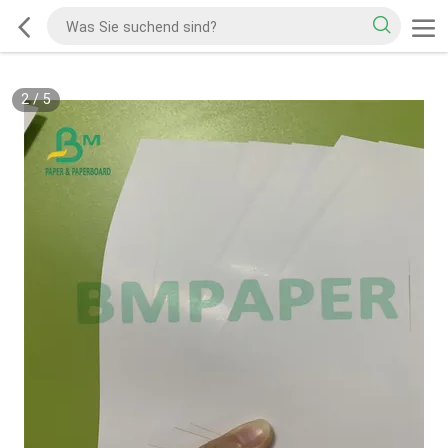
2
/
5