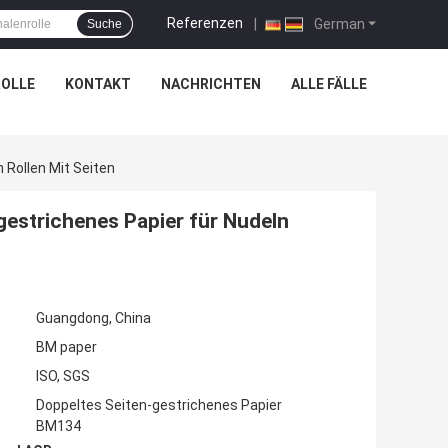
Referenzen
|
German
Suche
OLLE
KONTAKT
NACHRICHTEN
ALLE FÄLLE
 Rollen Mit Seiten
gestrichenes Papier für Nudeln
Guangdong, China
BM paper
ISO, SGS
Doppeltes Seiten-gestrichenes Papier
BM134