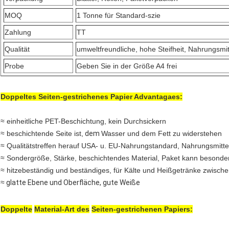
MOQ
1 Tonne für Standard-szie
Zahlung
TT
Qualität
umweltfreundliche, hohe Steifheit, Nahrungsmit
Probe
Geben Sie in der Größe A4 frei
Doppeltes Seiten-gestrichenes Papier Advantagaes:
≈ einheitliche PET-Beschichtung, kein Durchsickern
≈
beschichtende Seite ist,
dem
Wasser und dem Fett zu widerstehen
≈ Qualitätstreffen herauf USA- u. EU-Nahrungstandard, Nahrungsmitte
≈ Sondergröße, Stärke, beschichtendes Material, Paket kann besonder
≈
hitzebeständig und beständiges, für Kälte und Heißgetränke zwische
≈
glatte Ebene und Oberfläche, gute Weiße
Doppelte
Material-Art des
Seiten-gestrichenen Papiers
: