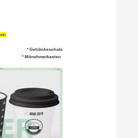
n
rs:
r * Getränkeschale
 * Mitnehmerkasten