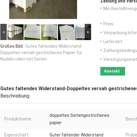
Zahlung und Vers
Min Bestellmeng
Preis:
Verpackung Info
Lieferzeit:
Großes Bild :
Gutes faltendes Widerstand-
Zahlungsbedingu
Doppeltes versah gestrichenes Papier für
Nudeln rollen mit Seiten
Versorgungsmater
Kontakt
Gutes faltendes Widerstand-Doppeltes versah gestrichenes 
Beschreibung
doppeltes Seitengestrichenes
Produktname:
Besch
papier
Eigenschaft:
Guter faltender Widerstand
Probe