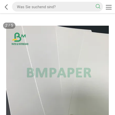
2
/
5