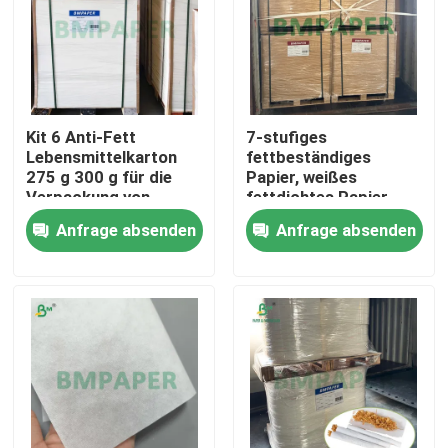
Kit 6 Anti-Fett
7-stufiges
Lebensmittelkarton
fettbeständiges
275 g 300 g für die
Papier, weißes
Verpackung von
fettdichtes Papier
Pommes Frites
zum Backen von
Anfrage absenden
Anfrage absenden
Kuchen-Muffinblechen
Startseite
Produkte
Über uns