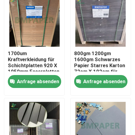
1700um
800gm 1200gm
Kraftverkleidung für
1600gm Schwarzes
Schichtplatten 920 X
Papier Starres Karton
1050mm Faserplatten
72cm X 102cm für
1650gm
den Fotoraum
Anfrage absenden
Anfrage absenden
Startseite
Produkte
Über uns