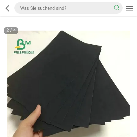
2
/
4