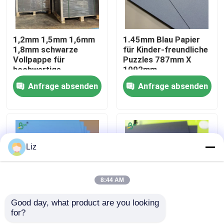
Fabrik Tour
1,2mm 1,5mm 1,6mm
1.45mm Blau Papier
1,8mm schwarze
für Kinder-freundliche
Vollpappe für
Puzzles 787mm X
Qualitätskontrolle
hochwertige
1092mm
Weinverpackungsboxen
Anfrage absenden
Anfrage absenden
Kontakt
Nachrichten
Liz
Alle Fälle
8:44 AM
Cad-Plotter-Papier
Good day, what product are you looking 
for?
Stärkevolles Puzzle-
1.5mm schwarze
Kohlenstofffreies NCR-Papier