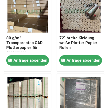
80 g/m²
72" breite Kleidung
Transparentes CAD-
weiße Plotter Papier
Plotterpapier für
Rollen
technische
Zeichnungen
Anfrage absenden
Anfrage absenden
Startseite
Produkte
Über uns