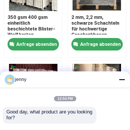
Fabrik Tour
350 gsm 400 gsm
2 mm, 2,2 mm,
einheitlich
schwarze Schachteln
beschichtete Blister-
für hochwertige
Weißkarton-
Geschenkboxen
Qualitätskontrolle
Linerkarte
Anfrage absenden
Anfrage absenden
Kontakt
Nachrichten
jenny
Alle Fälle
12:54 PM
Cad-Plotter-Papier
Good day, what product are you looking 
for?
20lb 2 Zoll 3 Zoll Kern-
FDA 60-90g Braune
Größe CAD-
Kraftpapierrollen für
Kohlenstofffreies NCR-Papier