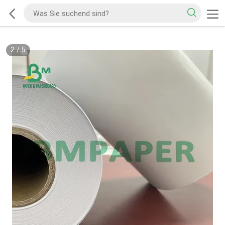
2
/
5