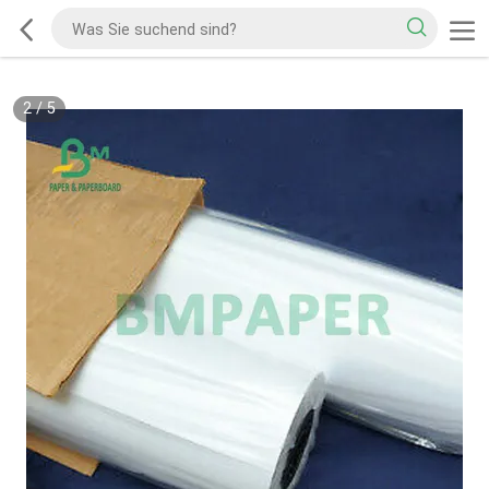
2
/
5