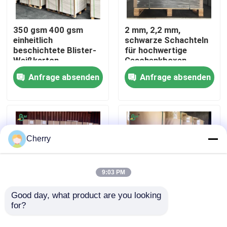
Fabrik Tour
350 gsm 400 gsm
2 mm, 2,2 mm,
einheitlich
schwarze Schachteln
beschichtete Blister-
für hochwertige
Weißkarton-
Geschenkboxen
Qualitätskontrolle
Linerkarte
Anfrage absenden
Anfrage absenden
Kontakt
Nachrichten
Cherry
Alle Fälle
9:03 PM
Cad-Plotter-Papier
Good day, what product are you looking 
for?
20lb 2 Zoll 3 Zoll Kern-
FDA 60-90g Braune
Größe CAD-
Kraftpapierrollen für
Kohlenstofffreies NCR-Papier