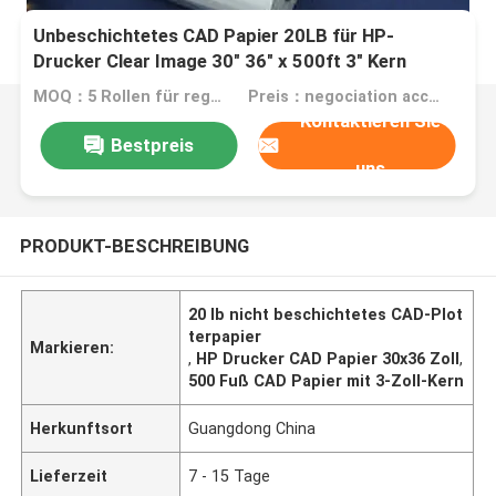
Unbeschichtetes CAD Papier 20LB für HP-
Drucker Clear Image 30" 36" x 500ft 3" Kern
MOQ：5 Rollen für regualr Größe, 200 Rollen für Sondergröße
Preis：negociation according to size, quantity and gsm
Kontaktieren Sie
Bestpreis
uns
PRODUKT-BESCHREIBUNG
20 lb nicht beschichtetes CAD-Plot
terpapier
Markieren:
,
HP Drucker CAD Papier 30x36 Zoll
,
500 Fuß CAD Papier mit 3-Zoll-Kern
Herkunftsort
Guangdong China
Lieferzeit
7 - 15 Tage