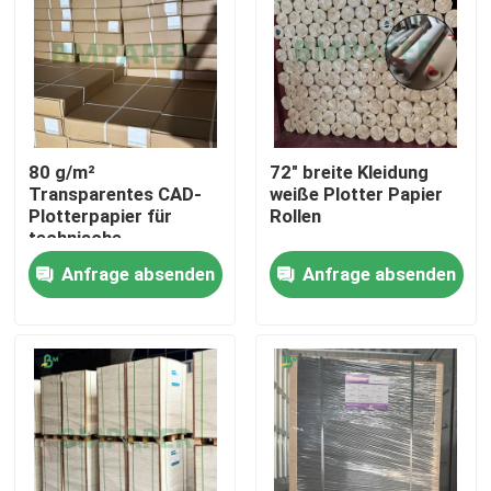
80 g/m²
72" breite Kleidung
Transparentes CAD-
weiße Plotter Papier
Plotterpapier für
Rollen
technische
Zeichnungen
Anfrage absenden
Anfrage absenden
Startseite
Produkte
Über uns