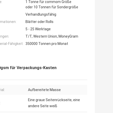
e:
1 Tonne für commom Größe
oder 10 Tonnen für Sondergröße
Verhandlungsfähig
rmationen:
Blätter oder Rolls
5 - 25 Werktage
ngen:
T/T, Western Union, MoneyGram
ial-Fähigkeit:
350000 Tonnen pro Monat
00gsm für Verpackungs-Kasten
ial:
Aufbereitete Masse
Eine graue Seitenrückseite, eine
:
andere Seite weiß