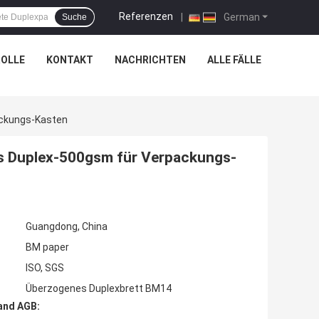
Referenzen
|
German
Suche
OLLE
KONTAKT
NACHRICHTEN
ALLE FÄLLE
ackungs-Kasten
es Duplex-500gsm für Verpackungs-
Guangdong, China
BM paper
ISO, SGS
Überzogenes Duplexbrett BM14
and AGB: