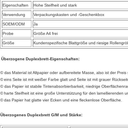
Eigenschaften
Hohe Steifheit und stark
Verwendung
Verpackungskasten und -Geschenkbox
SOEM/ODM
Ja
Probe
Größe A4 frei
Größe
Kundenspezifische Blattgröße und riesige Rollengrö
Überzogene Duplexbrett-Eigenschaften:
© das Material ist Altpapier oder aufbereitete Masse, also ist der Preis
©
eins Seite ist mit weißer Farbe glatt und Seite ist mit grauer Rückseite
©
das Papier ist stabile Tintenabsorbierbarkeit, niedrige Oberflächenrau
©
harte Steifheit ist eine große Unterstützung für den lamellierenden
©
das Papier hat glatte vier Ecken und eine fleckenlose Oberfläche.
Überzogenes Duplexbrett G/M und Stärke: