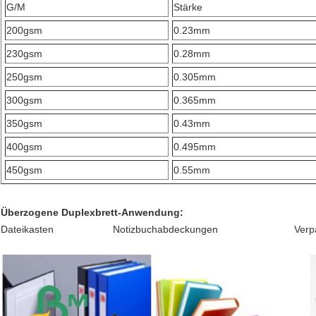
G/M
Stärke
200gsm
0.23mm
230gsm
0.28mm
250gsm
0.305mm
300gsm
0.365mm
350gsm
0.43mm
400gsm
0.495mm
450gsm
0.55mm
Überzogene Duplexbrett-Anwendung:
Dateikasten Notizbuchabdeckungen Ver