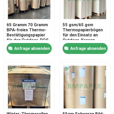
65 Gramm 70 Gramm
55 gsm/65 gsm
BPA-freies Thermo-
Thermopapierbögen
Bestätigungspapier
für den Einsatz an
für den Outdoor-POS
Outdoor-Kassen
800 mm 900 mm
Anfrage absenden
Anfrage absenden
Startseite
Produkte
Über uns
Winter-Thermorollen
55gm Schwarze Bild-