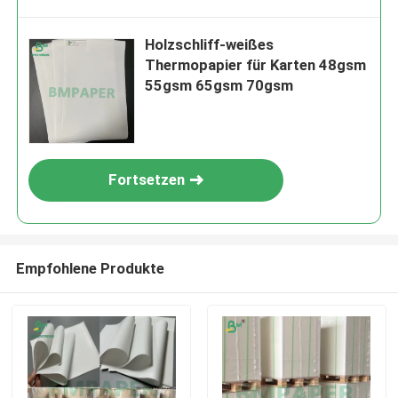
Holzschliff-weißes
Thermopapier für Karten 48gsm
55gsm 65gsm 70gsm
Fortsetzen
Empfohlene Produkte