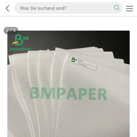
2
/
5