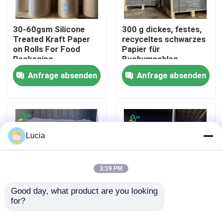
Fabrik Tour
30-60gsm Silicone
300 g dickes, festes,
Treated Kraft Paper
recyceltes schwarzes
on Rolls For Food
Papier für
Packaging
Buchumschlag
Qualitätskontrolle
889*1194 mm
Anfrage absenden
Anfrage absenden
Kontakt
Nachrichten
Lucia
Alle Fälle
3:19 PM
Cad-Plotter-Papier
Good day, what product are you looking 
for?
100mm
350gm
umweltfreundliche
Lehmbedecktes
Kohlenstofffreies NCR-Papier