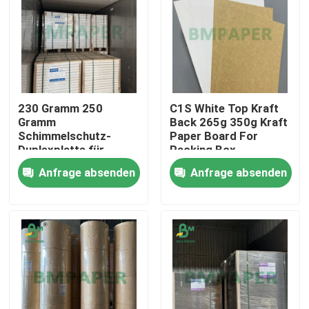
230 Gramm 250
C1S White Top Kraft
Gramm
Back 265g 350g Kraft
Schimmelschutz-
Paper Board For
Duplexplatte für
Packing Box
Seife-Packung 700
Anfrage absenden
Anfrage absenden
-900 mm
Startseite
Produkte
Über uns