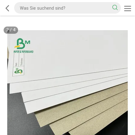
2
/
4