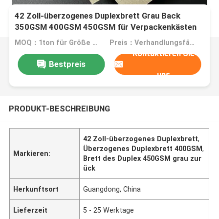
42 Zoll-überzogenes Duplexbrett Grau Back
350GSM 400GSM 450GSM für Verpackenkästen
MOQ：1ton für Größe auf Lager, 10tons für Sondergröße
Preis：Verhandlungsfähig
Kontaktieren Sie
Bestpreis
uns
PRODUKT-BESCHREIBUNG
42 Zoll-überzogenes Duplexbrett
,
Überzogenes Duplexbrett 400GSM
,
Markieren:
Brett des Duplex 450GSM grau zur
ück
Herkunftsort
Guangdong, China
Lieferzeit
5 - 25 Werktage