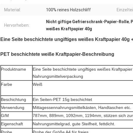
Material:
100% reines Holzschliff
Einzelte
Nicht giftige Gefrierschrank-Papier-Rolle
,
P
Hervorheben:
weißes Kraftpapier 40g
Eine Seite beschichtete ungiftiges weißes Kraftpapier 40
PET beschichtete weiße Kraftpapier-Beschreibung
Produktname
Eine Seite beschichtete ungiftiges weißes Kraftpapie
Nahrungsmittelverpackung
Farbe
Weiß
Beschichtung
Ein Seiten-PET 15g beschichtet
Verwendung
Mittagessennahrungsmittelkästen, Handtaschen etc.
G/M
787mm, 889mm, 1092mm, 1194mm, stützen sich zur
Eigenschaft
Nahrungsmittelgrad, gute Steifheit, fettdicht.
Probe
Probe der Größe A4 für freies.