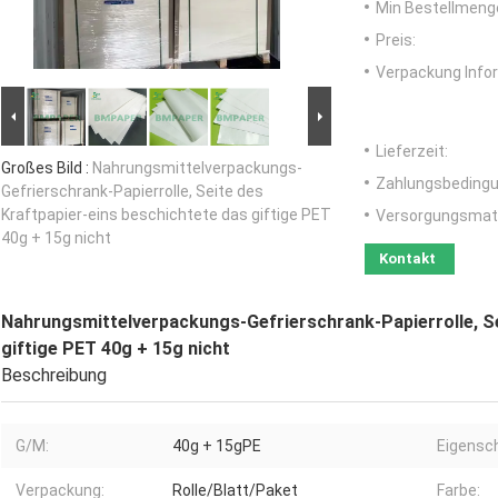
Min Bestellmeng
Preis:
Verpackung Info
Lieferzeit:
Großes Bild :
Nahrungsmittelverpackungs-
Zahlungsbedingu
Gefrierschrank-Papierrolle, Seite des
Kraftpapier-eins beschichtete das giftige PET
Versorgungsmater
40g + 15g nicht
Kontakt
Nahrungsmittelverpackungs-Gefrierschrank-Papierrolle, Se
giftige PET 40g + 15g nicht
Beschreibung
G/M:
40g + 15gPE
Eigensch
Verpackung:
Rolle/Blatt/Paket
Farbe: