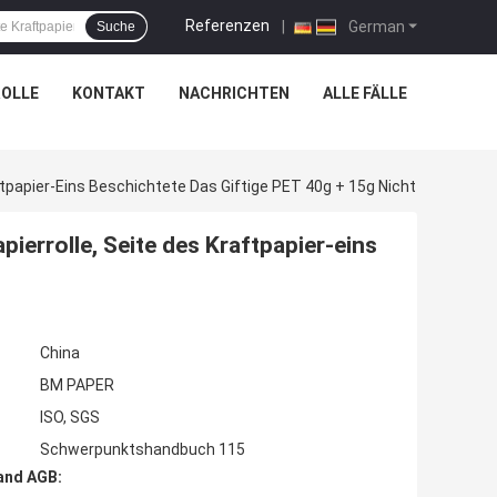
Referenzen
|
German
Suche
OLLE
KONTAKT
NACHRICHTEN
ALLE FÄLLE
tpapier-Eins Beschichtete Das Giftige PET 40g + 15g Nicht
errolle, Seite des Kraftpapier-eins
China
BM PAPER
ISO, SGS
Schwerpunktshandbuch 115
and AGB: