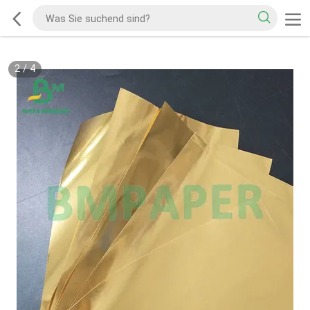
2
/
4