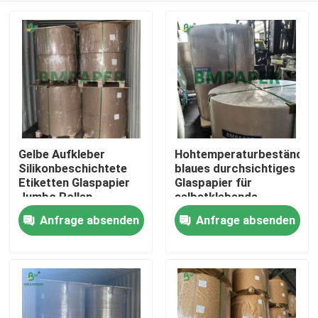
Gelbe Aufkleber
Hohtemperaturbeständig
Silikonbeschichtete
blaues durchsichtiges
Etiketten Glaspapier
Glaspapier für
Jumbo Rollen
selbstklebende
Etiketten
Anfrage absenden
Anfrage absenden
Startseite
Produkte
Über uns