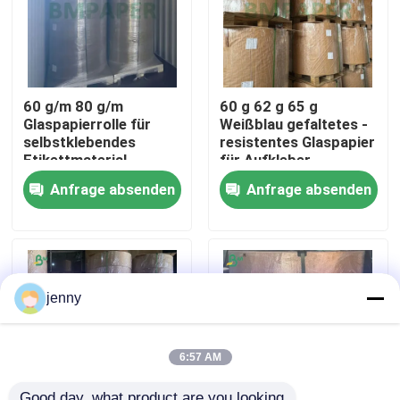
Fabrik Tour
60 g/m 80 g/m
60 g 62 g 65 g
Qualitätskontrolle
Glaspapierrolle für
Weißblau gefaltetes -
selbstklebendes
resistentes Glaspapier
Etikettmaterial
für Aufkleber
Kontakt
Anfrage absenden
Anfrage absenden
Nachrichten
Alle Fälle
jenny
Cad-Plotter-Papier
6:57 AM
Kohlenstofffreies NCR-Papier
Good day, what product are you looking 