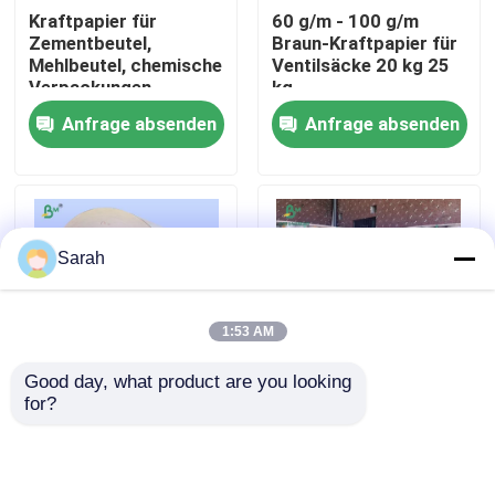
Kraftpapier für
60 g/m - 100 g/m
Zementbeutel,
Braun-Kraftpapier für
Fabrik Tour
Mehlbeutel, chemische
Ventilsäcke 20 kg 25
Verpackungen
kg
Anfrage absenden
Anfrage absenden
Qualitätskontrolle
Kontakt
Sarah
Nachrichten
1:53 AM
Alle Fälle
Good day, what product are you looking 
for?
70 g/m² braunes, hoch
40 g/m² bis 110 g/m²
Cad-Plotter-Papier
nassfestes
braunes, saugfähiges
Kükenaufzuchtpapier
Geflügel-Kükenpapier
für Geflügelküken
in 34 Zoll und 36 Zoll
Kohlenstofffreies NCR-Papier