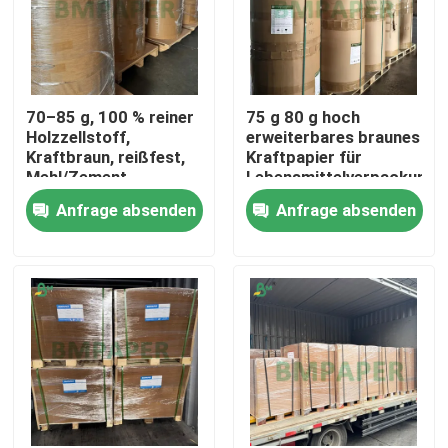
70–85 g, 100 % reiner
75 g 80 g hoch
Holzzellstoff,
erweiterbares braunes
Kraftbraun, reißfest,
Kraftpapier für
Mehl/Zement-
Lebensmittelverpackunge
Verpackungspapier
Anfrage absenden
Anfrage absenden
Startseite
Produkte
Über uns