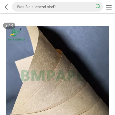
2
/
4