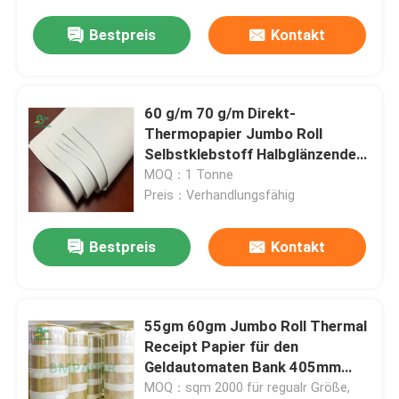
Bestpreis
Kontakt
SBS-Karton
Überzogenes Duplexbrett
60 g/m 70 g/m Direkt-
Thermopapier Jumbo Roll
Selbstklebstoff Halbglänzendes
Buchbindungs-Brett
Papier
MOQ：1 Tonne
Preis：Verhandlungsfähig
C2S-Glanzpapier
Bestpreis
Kontakt
Sackkraftpapier
Kraftliner-Brett
55gm 60gm Jumbo Roll Thermal
Receipt Papier für den
Geldautomaten Bank 405mm
Nahrungsmittelpackpapier
795mm
MOQ：sqm 2000 für regualr Größe,