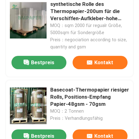
synthetische Rolle des
Thermopapier-200um für die
Verschiffen-Aufkleber-hohe
Temperatur beständig
MOQ：sqm 2000 für regualr Größe,
5000sqm für Sondergröße
Preis：negociation according to size,
quantity and gsm
Bestpreis
Kontakt
Basecoat-Thermopapier riesiger
Rolls, Positions-Empfang
Papier-48gsm - 70gsm
MOQ：2 Tonnen
Preis：Verhandlungsfähig
Bestpreis
Kontakt