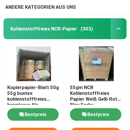
ANDERE KATEGORIEN AUS UNS
Kohlenstofffreies NCR-Papier
(303)
Kopierpapier-Blatt 50g
55gm NCR
55g buntes
Kohlenstofffreies
kohlenstofffreies
Papier Weiß Gelb Rot
harmloses für
Blau Farbe
Rechnungs-Drucken
Rechnungspapier
Bestpreis
Bestpreis
Schwarz Bild