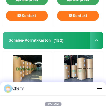
Kontakt
Kontakt
Schalen-Vorrat-Karton
(152)
Schalen-Vorrat-
Weiße Schalen-Karton
Cherry
Papierrollenweiße
PET Soem-ODM auf
Farbe 100gsm 120gsm
Lager beschichtet für
für Kegel-Schale
Papierschalen-Papier-
1:55 AM