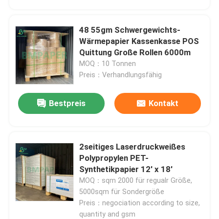
Weiße Bondpapierrolle
48 55gm Schwergewichts-
Wärmepapier Kassenkasse POS
Quittung Große Rollen 6000m
Cad-Plotter-Papier
MOQ：10 Tonnen
Preis：Verhandlungsfähig
Unbeschichtetes Offsetpapier
Bestpreis
Kontakt
Schalen-Vorrat-Karton
2seitiges Laserdruckweißes
Unbeschichtetes Woodfree-Papier
Polypropylen PET-
Synthetikpapier 12' x 18'
Nahrungsmittelkasten-Papier
MOQ：sqm 2000 für regualr Größe,
5000sqm für Sondergröße
Preis：negociation according to size,
Seiden-Glanz-Papier
quantity and gsm