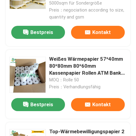
5000sqm für Sondergröße
Hinterlass eine Nachricht
Preis：negociation according to size,
Wellpappen-Blätter
Wir rufen Sie bald zurück!
quantity and gsm
Bestpreis
Kontakt
Klebendes Aufkleber-Papier
MG-Kraftpapier
Weißes Wärmepapier 57*40mm
80*80mm 80*60mm
Bristol-Papierkarton
Kassenpapier Rollen ATM Bank
Pos Papier
MOQ：Rolle 50
Preis：Verhandlungsfähig
Zeitungspapier-Papier-Rolle
Bestpreis
Kontakt
EINREICHUNGEN
Top-Wärmebewilligungspapier 2