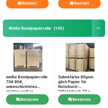
Kontakt
Kontakt
Weiße Bondpapierrolle
(145)
weiße Bondpapierrolle
Sahnefarbe 80gsm
70# 80#,
glich Papier für
unbeschichtetes
Notizbuch-
glattes weißes
Offsetdruck 70 x
Offsetdruck-Papier
100cm aus
Bestpreis
Bestpreis