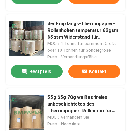
der Empfangs-Thermopapier-
Rollenhohen temperatur 62gsm
65gsm Widerstand für
Lottoschein
MOQ：1 Tonne für commom Größe
oder 10 Tonnen für Sondergröße
Preis：Verhandlungsfähig
Bestpreis
Kontakt
55g 65g 70g weißes freies
unbeschichtetes des
Thermopapier-Rollenbpa für
Aufzeichnung
MOQ：Verhandeln Sie
Preis：Negotiate