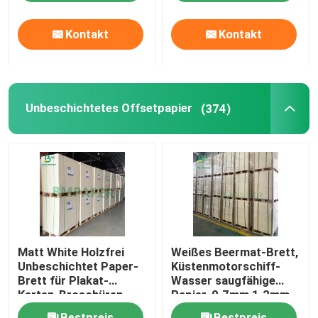
Kontakt
Kontakt
Unbeschichtetes Offsetpapier
(374)
Matt White Holzfrei
Weißes Beermat-Brett,
Unbeschichtet Paper-
Küstenmotorschiff-
Brett für Plakat-
Wasser saugfähige
Karten-Broschüren
Papier-0.7mm 1.2mm
1.5mm
Bestpreis
Bestpreis