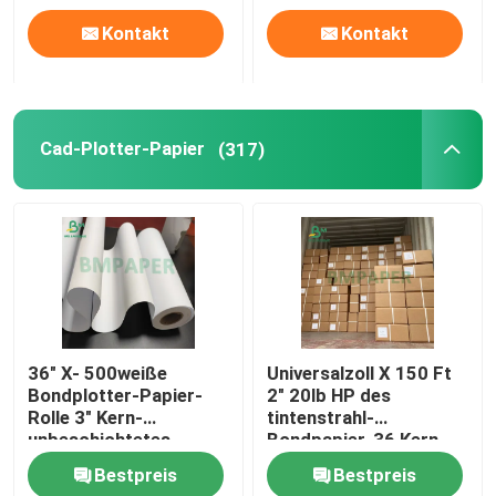
Kontakt
Kontakt
Cad-Plotter-Papier
(317)
36" X- 500weiße
Universalzoll X 150 Ft
Bondplotter-Papier-
2" 20lb HP des
Rolle 3" Kern-
tintenstrahl-
unbeschichtetes
Bondpapier-36 Kern-
glattes
Querformat
Bestpreis
Bestpreis