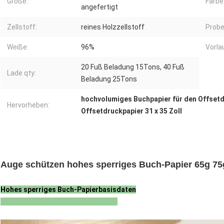
Größe:
Farbe
angefertigt
Zellstoff:
reines Holzzellstoff
Probe
Weiße:
96%
Vorla
20 Fuß Beladung 15Tons, 40 Fuß
Lade qty:
Beladung 25Tons
hochvolumiges Buchpapier für den Offset
Hervorheben:
Offsetdruckpapier 31 x 35 Zoll
Auge schützen hohes sperriges Buch-Papier 65g 75g
Hohes sperriges Buch-Papierbasisdaten