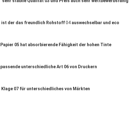
sehr stabile Qualität
03
und Preis auch sehr wettbewerbsfähig
ist der das freundlich Rohstoff
04
auswechselbar und eco
Papier
05
hat absorbierende Fähigkeit der hohen Tinte
passende unterschiedliche Art
06
von Druckern
Klage
07
für unterschiedliches von Märkten