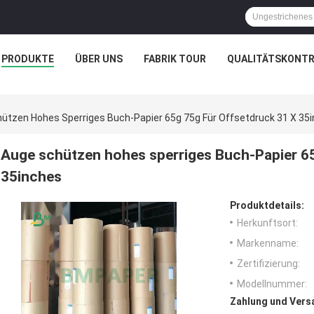
PRODUKTE
ÜBER UNS
FABRIK TOUR
QUALITÄTSKONTR
ützen Hohes Sperriges Buch-Papier 65g 75g Für Offsetdruck 31 X 35
Auge schützen hohes sperriges Buch-Papier 65
35inches
Produktdetails:
Herkunftsort:
Markenname:
Zertifizierung:
Modellnummer:
Zahlung und Vers