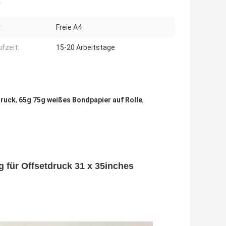
:
:
Freie A4
ufzeit:
15-20 Arbeitstage
druck
,
65g 75g weißes Bondpapier auf Rolle
,
 für Offsetdruck 31 x 35inches