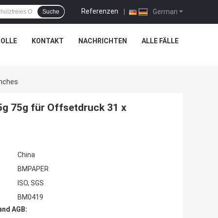
Referenzen
|
German
Suche
OLLE
KONTAKT
NACHRICHTEN
ALLE FÄLLE
inches
g 75g für Offsetdruck 31 x
China
BMPAPER
ISO, SGS
BM0419
and AGB: