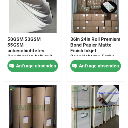
50GSM 53GSM
36in 24in Roll Premium
55GSM
Bond Papier Matte
unbeschichtetes
Finish Inkjet
Bondpapier, hellweiß
Beschichtung Farbe
zum Drucken von
30m 45m Länge
Anfrage absenden
Anfrage absenden
Notebooks
Startseite
Produkte
Über uns