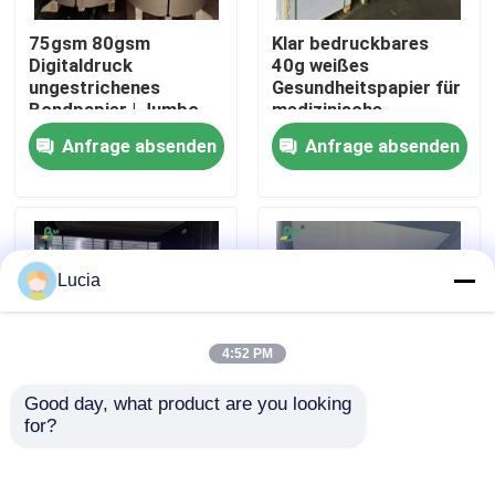
75gsm 80gsm
Klar bedruckbares
Fabrik Tour
Digitaldruck
40g weißes
ungestrichenes
Gesundheitspapier für
Bondpapier | Jumbo-
medizinische
Rollen 61cm - 150cm
Anweisungen 65 x
Qualitätskontrolle
Anfrage absenden
Anfrage absenden
Breite
86cm
Kontakt
Nachrichten
Lucia
Alle Fälle
4:52 PM
Good day, what product are you looking 
Cad-Plotter-Papier
for?
70GSM 80GSM
80gsm 100gsm
Jungholzzzellstoff
Uncoated Ivory Paper
Beide Seiten
For Printing
Kohlenstofffreies NCR-Papier