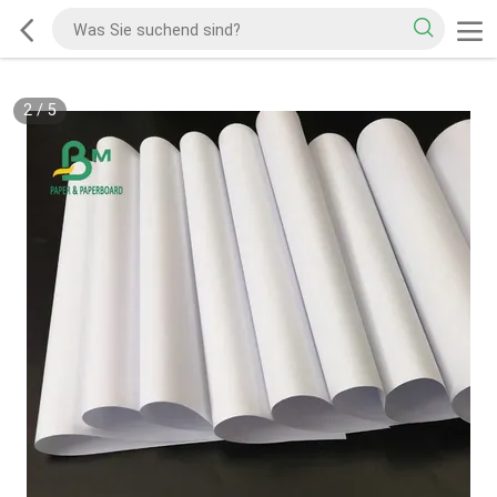
3
/
5