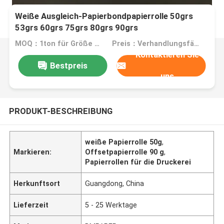
Weiße Ausgleich-Papierbondpapierrolle 50grs
53grs 60grs 75grs 80grs 90grs
MOQ：1ton für Größe auf Lager, 10tons für Sondergröße
Preis：Verhandlungsfähig
Kontaktieren Sie
Bestpreis
uns
PRODUKT-BESCHREIBUNG
weiße Papierrolle 50g
,
Markieren:
Offsetpapierrolle 90 g
,
Papierrollen für die Druckerei
Herkunftsort
Guangdong, China
Lieferzeit
5 - 25 Werktage