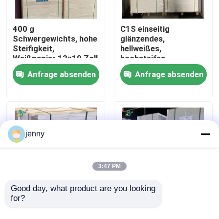
Fabrik Tour
400 g
C1S einseitig
Schwergewichts, hohe
glänzendes,
Steifigkeit,
hellweißes,
Weißpapier 13×19 Zoll
hochsteifes
Qualitätskontrolle
für Geschenkboxen
Kartonpapier
Anfrage absenden
Anfrage absenden
Kontakt
Nachrichten
jenny
Alle Fälle
3:47 PM
Cad-Plotter-Papier
Good day, what product are you looking 
for?
12x18 Zoll
280 g/m² weißer
Bilderrahmen-
Heißsiegel-
Kohlenstofffreies NCR-Papier