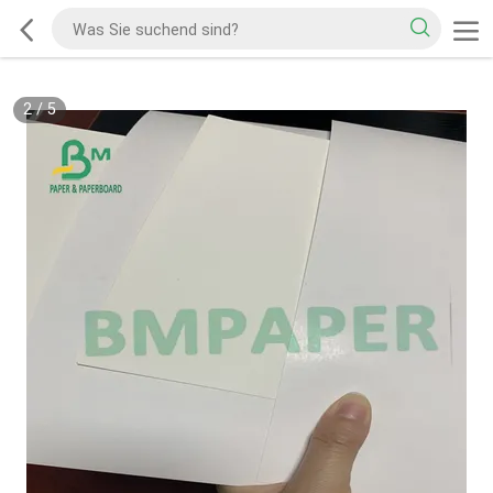
2
/
5