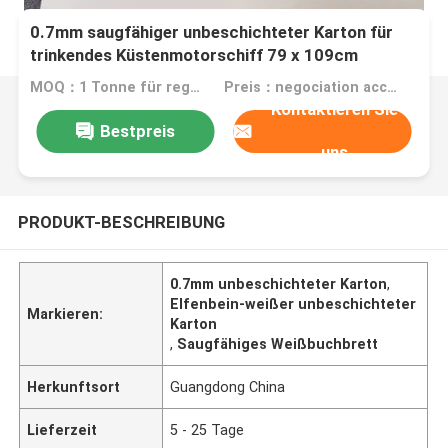
0.7mm saugfähiger unbeschichteter Karton für
trinkendes Küstenmotorschiff 79 x 109cm
Elfenbein-Weiß
MOQ：1 Tonne für regualr Größe, 10 Tonnen für Sondergröße
Preis：negociation according to size, quantity and gsm
Kontaktieren Sie
Bestpreis
uns
PRODUKT-BESCHREIBUNG
0.7mm unbeschichteter Karton
,
Elfenbein-weißer unbeschichteter
Markieren:
Karton
,
Saugfähiges Weißbuchbrett
Herkunftsort
Guangdong China
Lieferzeit
5 - 25 Tage