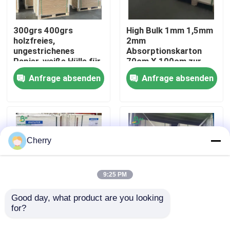
Fabrik Tour
300grs 400grs
High Bulk 1mm 1,5mm
holzfreies,
2mm
ungestrichenes
Absorptionskarton
Papier, weiße Hülle für
70cm X 100cm zur
Qualitätskontrolle
den Druck von
Herstellung von
Anfrage absenden
Anfrage absenden
Einladungskarten
Papierunterlagen
Kontakt
Nachrichten
Cherry
Alle Fälle
9:25 PM
Cad-Plotter-Papier
Good day, what product are you looking 
for?
60pt 80pt beidseitig
20PT 40PT 60PT
unbeschichteter,
Biermattenbrett, nicht
Kohlenstofffreies NCR-Papier