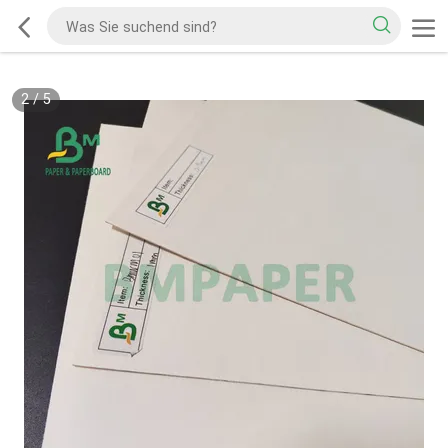
2
/
5