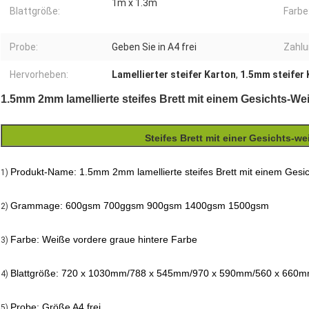
1m x 1.3m
Blattgröße:
Farbe
Probe:
Geben Sie in A4 frei
Zahlu
Hervorheben:
Lamellierter steifer Karton
,
1.5mm steifer 
1.5mm 2mm lamellierte steifes Brett mit einem Gesichts-Wei
Steifes Brett mit einer Gesichts-
Produkt-Name:
1.5mm 2mm lamellierte steifes Brett mit einem Gesi
1)
Grammage: 600gsm 700ggsm 900gsm 1400gsm 1500gsm
2)
Farbe: Weiße vordere graue hintere Farbe
3)
Blattgröße: 720 x 1030mm/788 x 545mm/970 x 590mm/560 x 660
4)
Probe: Größe A4 frei
5)