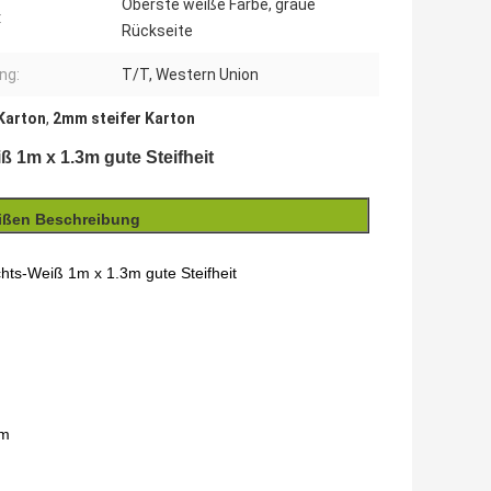
Oberste weiße Farbe, graue
:
Rückseite
ng:
T/T, Western Union
Karton
,
2mm steifer Karton
ß 1m x 1.3m gute Steifheit
weißen Beschreibung
chts-Weiß 1m x 1.3m gute Steifheit
mm