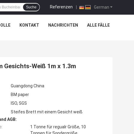
Referenzen
|
German
Suche
OLLE
KONTAKT
NACHRICHTEN
ALLE FÄLLE
em Gesichts-Weiß 1m x 1.3m
Guangdong China
BM paper
ISO, SGS
Steifes Brett mit einem Gesicht weiß
and AGB:
e:
1 Tonne für regualr Größe, 10
Tonnen für Sondergröße