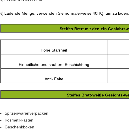
Ladende Menge: verwenden Sie normalerweise 40HQ, um zu laden
6)
Steifes Brett mit den ein Gesichts
Hohe Starrheit
Einheitliche und saubere Beschichtung
Anti- Falte
Steifes Brett-weiße Gesichts
Spitzenwarenverpacken
Kosmetikkästen
Geschenkboxen