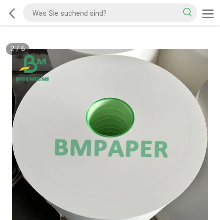
2
/
6