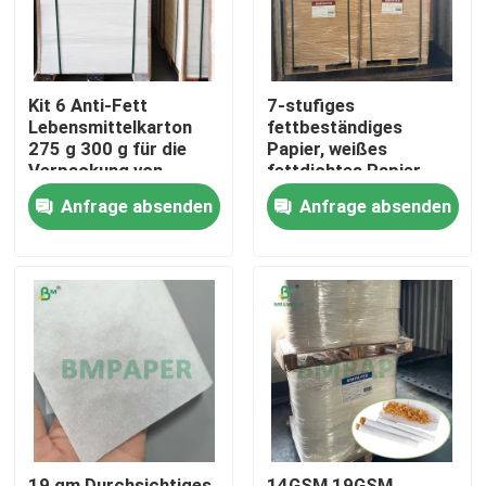
Kit 6 Anti-Fett
7-stufiges
Lebensmittelkarton
fettbeständiges
275 g 300 g für die
Papier, weißes
Verpackung von
fettdichtes Papier
Pommes Frites
zum Backen von
Anfrage absenden
Anfrage absenden
Kuchen-Muffinblechen
Startseite
Produkte
Über uns
19 gm Durchsichtiges
14GSM 19GSM