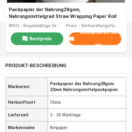
Packpapier der Nahrung28gsm,
Nahrungsmittelgrad Straw Wrapping Paper Roll
22mm 24mm 28mm
MOQ：Regelmäßige Größe 1 Tonne
Preis：Verhandlungsfähig
Kontaktieren Sie
Bestpreis
uns
PRODUKT-BESCHREIBUNG
Packpapier der Nahrung28gsm
,
Markieren:
22mm Nahrungsmittelpackpapier
Herkunftsort
China
Lieferzeit
3 - 35 Werktage
Markenname
Bmpaper