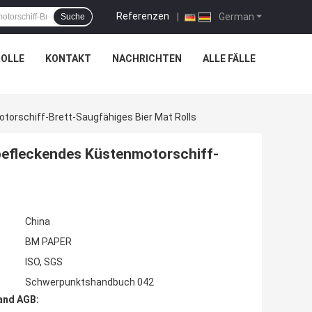
Referenzen
|
German
Suche
OLLE
KONTAKT
NACHRICHTEN
ALLE FÄLLE
orschiff-Brett-Saugfähiges Bier Mat Rolls
befleckendes Küstenmotorschiff-
China
BM PAPER
ISO, SGS
Schwerpunktshandbuch 042
and AGB: