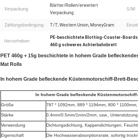
Blätter/Rollen/erweitert
Verpackung:
G/M:
Verpackung
Zahlungsbedingung:
T/T, Western Union, MoneyGram
Einze
PE-beschichtete Blotting-Coaster-Boards
Hervorheben:
460 g schweres Achterbahnbrett
PET 460g + 15g beschichtete in hohem Grade befleckendes
Mat Rolls
In hohem Grade befleckende Küstenmotorschiff-Brett-Bes
In hohem Grade befleckende Küstenmotorschiff-
Größe
787 * 1092mm, 889 * 1194mm, 800 * 1100mm, 
Stärke
0.4mm/0.5mm/1mm/2mm, usw., Unterstützung 
Verwendung
Dichtungsdichtung, Kappendichtungen, Feuchtig
Eigenschaft
Die Hochwasserabsorptionsrate, sofortig trockn