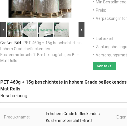
Min Bestellmeng
Preis:
Verpackung Info
Lieferzeit:
Großes Bild :
PET 460g + 15g beschichtete in
Zahlungsbedingu
hohem Grade befleckendes
Küstenmotorschiff-Brett-saugfähiges Bier
Versorgungsmater
Mat Rolls
Kontakt
PET 460g + 15g beschichtete in hohem Grade befleckendes
Mat Rolls
Beschreibung
In hohem Grade befleckendes
Produktname:
Eigen
Küstenmotorschiff-Brett