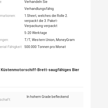
e:
Verhandeln Sie
Verhandlungsfähig
rmationen:
1.Sheet, welches die Rolle 2.
verpackt die 3. Paket-
Verpackung verpackt
5-20 Werktage
ngen:
T/T, Western Union, MoneyGram
ial-Fähigkeit:
500.000 Tonnen pro Monat
 Küstenmotorschiff-Brett-saugfähiges Bier
In hohem Grade befleckend
schaft: