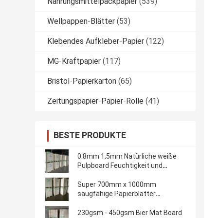
Nahrungsmittelpackpapier
(539)
Wellpappen-Blätter
(53)
Klebendes Aufkleber-Papier
(122)
MG-Kraftpapier
(117)
Bristol-Papierkarton
(65)
Zeitungspapier-Papier-Rolle
(41)
BESTE PRODUKTE
0.8mm 1,5mm Natürliche weiße
Pulpboard Feuchtigkeit und
Wasser absorbierend
Super 700mm x 1000mm
saugfähige Papierblätter
absorbieren flüssiges Planum
230gsm - 450gsm Bier Mat Board